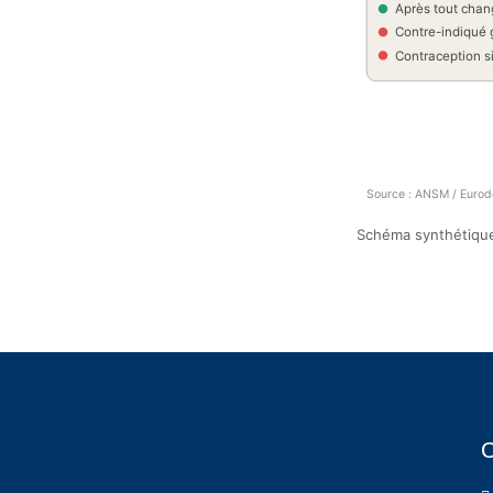
Après tout cha
Contre-indiqué 
Contraception s
Source : ANSM / Eurod
Schéma synthétiqu