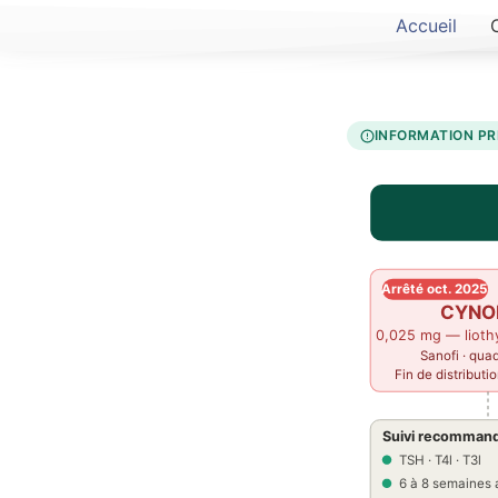
Accueil
INFORMATION PR
Arrêté oct. 2025
CYNO
0,025 mg — lioth
Sanofi · qua
Fin de distributi
Suivi recomman
TSH · T4l · T3l
6 à 8 semaines 