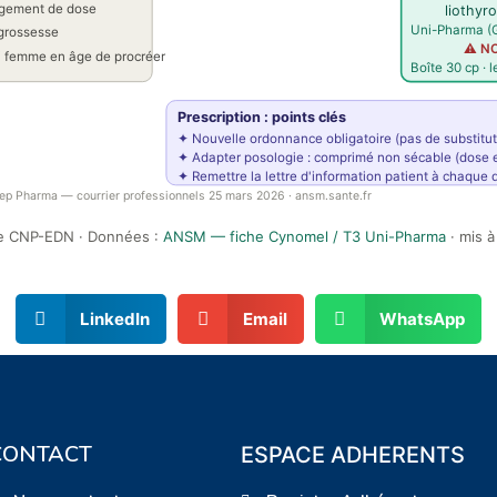
ngement de dose
liothyr
Uni-Pharma (G
grossesse
⚠ NO
i femme en âge de procréer
Boîte 30 cp · l
Prescription : points clés
✦ Nouvelle ordonnance obligatoire (pas de substitu
✦ Adapter posologie : comprimé non sécable (dose e
✦ Remettre la lettre d'information patient à chaque
ep Pharma — courrier professionnels 25 mars 2026 · ansm.sante.fr
e CNP-EDN · Données :
ANSM — fiche Cynomel / T3 Uni-Pharma
· mis à
LinkedIn
Email
WhatsApp
CONTACT
ESPACE ADHERENTS