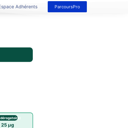
Espace Adhérents
ParcoursPro
(dérogatoire)
 25 µg