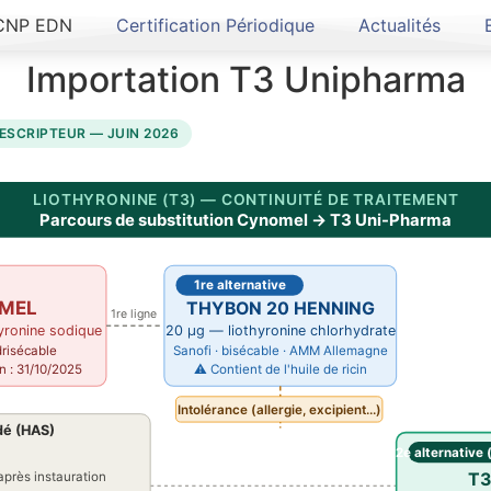
CNP EDN
Certification Périodique
Actualités
Importation T3 Unipharma
ESCRIPTEUR — JUIN 2026
LIOTHYRONINE (T3) — CONTINUITÉ DE TRAITEMENT
Parcours de substitution Cynomel → T3 Uni-Pharma
1re alternative
MEL
THYBON 20 HENNING
1re ligne
yronine sodique
20 µg — liothyronine chlorhydrate
drisécable
Sanofi · bisécable · AMM Allemagne
on : 31/10/2025
⚠ Contient de l'huile de ricin
Intolérance (allergie, excipient…)
dé (HAS)
2e alternative 
après instauration
T3